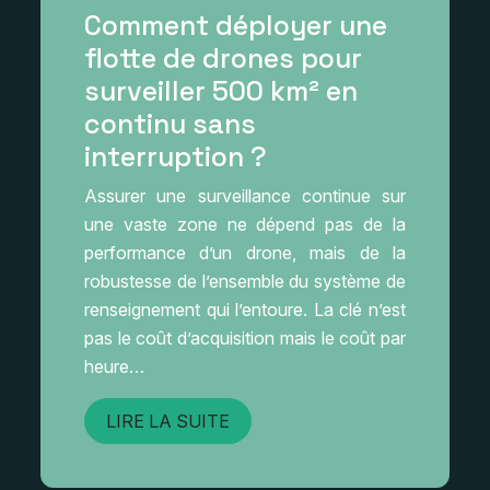
Comment déployer une
flotte de drones pour
surveiller 500 km² en
continu sans
interruption ?
Assurer une surveillance continue sur
une vaste zone ne dépend pas de la
performance d’un drone, mais de la
robustesse de l’ensemble du système de
renseignement qui l’entoure. La clé n’est
pas le coût d’acquisition mais le coût par
heure…
LIRE LA SUITE