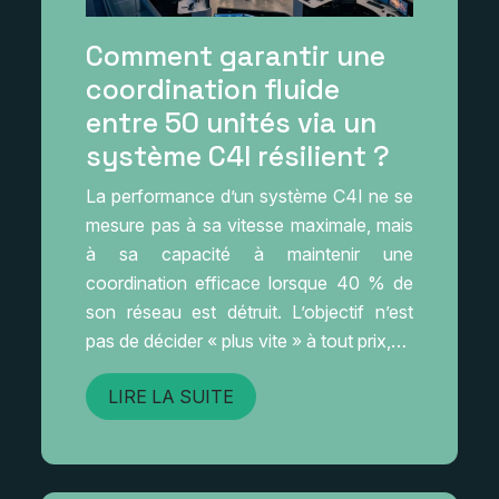
Comment garantir une
coordination fluide
entre 50 unités via un
système C4I résilient ?
La performance d’un système C4I ne se
mesure pas à sa vitesse maximale, mais
à sa capacité à maintenir une
coordination efficace lorsque 40 % de
son réseau est détruit. L’objectif n’est
pas de décider « plus vite » à tout prix,…
LIRE LA SUITE