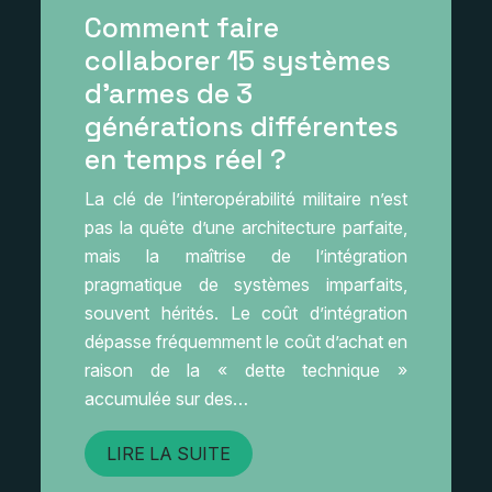
Comment faire
collaborer 15 systèmes
d’armes de 3
générations différentes
en temps réel ?
La clé de l’interopérabilité militaire n’est
pas la quête d’une architecture parfaite,
mais la maîtrise de l’intégration
pragmatique de systèmes imparfaits,
souvent hérités. Le coût d’intégration
dépasse fréquemment le coût d’achat en
raison de la « dette technique »
accumulée sur des…
LIRE LA SUITE