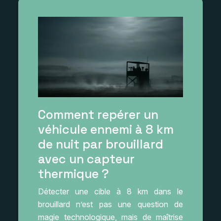
Comment repérer un
véhicule ennemi à 8 km
de nuit par brouillard
avec un capteur
thermique ?
Détecter une cible à 8 km dans le
brouillard n’est pas une question de
magie technologique, mais de maîtrise