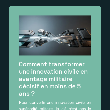
Comment transformer
une innovation civile en
avantage militaire
décisif en moins de 5
ans ?
Pour convertir une innovation civile en
supériorité militaire, la clé n’est pas la