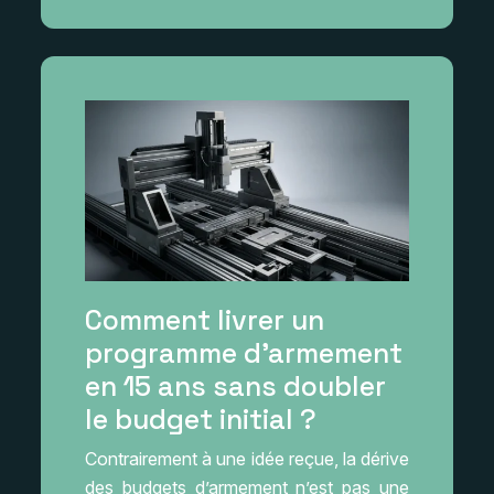
Comment livrer un
programme d’armement
en 15 ans sans doubler
le budget initial ?
Contrairement à une idée reçue, la dérive
des budgets d’armement n’est pas une